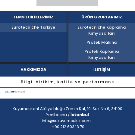
TEMSILCILIKLERIMIZ
ÜRÜN GRUPLARIMIZ
Eurotecniche Türkiye
Eurotecniche Kaplama
Kimyasalları
Protek Makina
Protek Kaplama
Kimyasalları
HAKKIMIZDA
İLETIŞIM
Bilgi-birikim, kalite ve performans
Kuyumcukent Atölye bloğu Zemin Kat, 10. Sok No.6, 34100
Yenibosna /
İstanbul
info@sukuyumculuk.com
+90 212 603 13 70